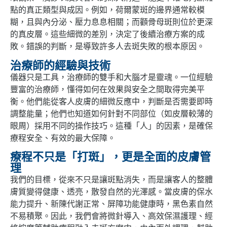
點的真正類型與成因。例如，荷爾蒙斑的邊界通常較模
糊，且與內分泌、壓力息息相關；而顴骨母斑則位於更深
的真皮層。這些細微的差別，決定了後續治療方案的成
敗。錯誤的判斷，是導致許多人去斑失敗的根本原因。
治療師的經驗與技術
儀器只是工具，治療師的雙手和大腦才是靈魂。一位經驗
豐富的治療師，懂得如何在效果與安全之間取得完美平
衡。他們能從客人皮膚的細微反應中，判斷是否需要即時
調整能量；他們也知道如何針對不同部位（如皮層較薄的
眼周）採用不同的操作技巧。這種「人」的因素，是確保
療程安全、有效的最大保障。
療程不只是「打斑」，更是全面的皮膚管
理
我們的目標，從來不只是讓斑點消失，而是讓客人的整體
膚質變得健康、透亮，散發自然的光澤感。當皮膚的保水
能力提升、新陳代謝正常、屏障功能健康時，黑色素自然
不易積聚。因此，我們會將微針導入、高效保濕護理、經