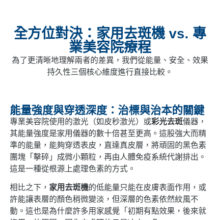
全方位對決：家用去斑機 vs. 專
業美容院療程
為了更清晰地理解兩者的差異，我們從能量、安全、效果
持久性三個核心維度進行直接比較。
能量強度與穿透深度：治標與治本的關鍵
專業美容院使用的激光（如皮秒激光）或
彩光去斑
儀器，
其能量強度是家用儀器的數十倍甚至更高。這股強大而精
準的能量，能夠穿透表皮，直達真皮層，將頑固的黑色素
團塊「擊碎」成微小顆粒，再由人體免疫系統代謝排出。
這是一種從根源上處理色素的方式。
相比之下，
家用去斑機
的低能量只能在皮膚表面作用，或
許能讓表層的顏色稍微變淡，但深層的色素依然紋風不
動。這也是為什麼許多用家感覺「初期有點效果，後來就