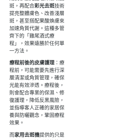
斑，再配合
彩光去斑
技術
提亮整體膚色、改善淺層
斑，甚至搭配果酸煥膚來
加速角質代謝。這種多管
齊下的「雞尾酒式療
程」，效果遠勝於任何單
一方法。
療程前後的皮膚護理
：療
程前，可能需要先進行深
層清潔或角質管理，確保
光能有效滲透。療程後，
則會配合專業的保濕、修
復護理，降低反黑風險，
並指導客人正確的家居保
養與防曬觀念，鞏固療程
效果。
而
家用去斑機
提供的只是