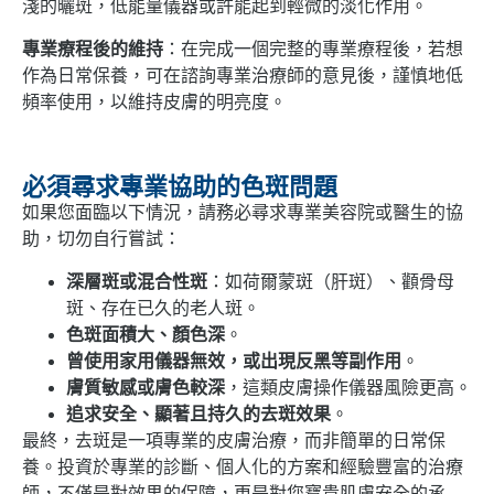
淺的曬斑，低能量儀器或許能起到輕微的淡化作用。
專業療程後的維持
：在完成一個完整的專業療程後，若想
作為日常保養，可在諮詢專業治療師的意見後，謹慎地低
頻率使用，以維持皮膚的明亮度。
必須尋求專業協助的色斑問題
如果您面臨以下情況，請務必尋求專業美容院或醫生的協
助，切勿自行嘗試：
深層斑或混合性斑
：如荷爾蒙斑（肝斑）、顴骨母
斑、存在已久的老人斑。
色斑面積大、顏色深
。
曾使用家用儀器無效，或出現反黑等副作用
。
膚質敏感或膚色較深
，這類皮膚操作儀器風險更高。
追求安全、顯著且持久的去斑效果
。
最終，去斑是一項專業的皮膚治療，而非簡單的日常保
養。投資於專業的診斷、個人化的方案和經驗豐富的治療
師，不僅是對效果的保障，更是對您寶貴肌膚安全的承