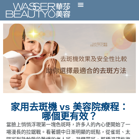
家用去斑機 vs 美容院療程：
哪個更有效？
當臉上悄悄浮現第一塊色斑時，許多人的內心便開始了一
場漫長的拉鋸戰。看著鏡中日漸明顯的斑點，從雀斑、太