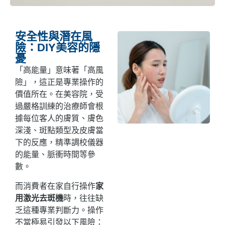
安全性與潛在風
險：DIY美容的隱
憂
「高能量」意味著「高風
險」，這正是專業操作的
價值所在。在美容院，受
過嚴格訓練的治療師會根
據每位客人的膚質、膚色
深淺、斑點類型及皮膚當
下的反應，精準調校儀器
的能量、脈衝時間等參
數。
而消費者在家自行操作
家
用激光去斑機
時，往往缺
乏這種專業判斷力。操作
不當極易引發以下風險：