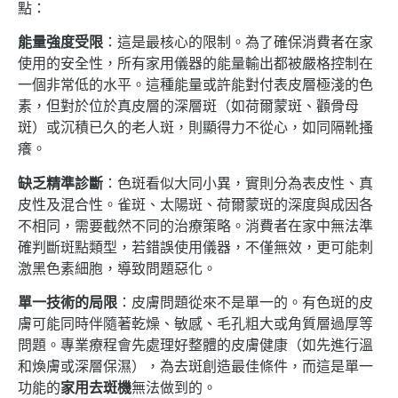
點：
能量強度受限
：這是最核心的限制。為了確保消費者在家
使用的安全性，所有家用儀器的能量輸出都被嚴格控制在
一個非常低的水平。這種能量或許能對付表皮層極淺的色
素，但對於位於真皮層的深層斑（如荷爾蒙斑、顴骨母
斑）或沉積已久的老人斑，則顯得力不從心，如同隔靴搔
癢。
缺乏精準診斷
：色斑看似大同小異，實則分為表皮性、真
皮性及混合性。雀斑、太陽斑、荷爾蒙斑的深度與成因各
不相同，需要截然不同的治療策略。消費者在家中無法準
確判斷斑點類型，若錯誤使用儀器，不僅無效，更可能刺
激黑色素細胞，導致問題惡化。
單一技術的局限
：皮膚問題從來不是單一的。有色斑的皮
膚可能同時伴隨著乾燥、敏感、毛孔粗大或角質層過厚等
問題。專業療程會先處理好整體的皮膚健康（如先進行溫
和煥膚或深層保濕），為去斑創造最佳條件，而這是單一
功能的
家用去斑機
無法做到的。