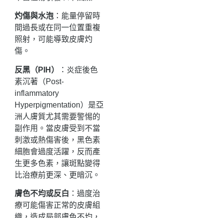
灼傷與水泡
：能量停留時
間過長或在同一位置重複
照射，可能導致皮膚灼
傷。
反黑（
PIH
）
：炎症後色
素沉著（Post-
inflammatory
Hyperpigmentation）是亞
洲人膚質尤其需要警惕的
副作用。當皮膚受到不當
刺激或熱傷害後，黑色素
細胞會過度活躍，反而產
生更多色素，讓斑點變得
比治療前更深、更暗沉。
膚色不均或反白
：過度治
療可能傷害正常的皮膚組
織，造成局部膚色不均，