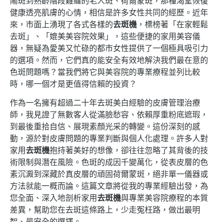
陽斑到熟齡階段難纏的老人斑、荷爾蒙斑，那種渴望恢復
健康透亮肌膚的心情，相信是許多女性共同的經歷。近年
來，市面上湧現了各式各樣的
去斑機
，標榜著「在家輕鬆
去斑」、「媲美美容院效果」，這些便捷的家用美容儀
器，無疑為愛美又忙碌的都市女性提供了一個極具吸引力
的選項。然而，它們真的能安全有效地解決我們最在意的
色斑問題嗎？當我們將它與美容院的專業療程並列比較
時，哪一個才是更值得信賴的投資？
作為一名擁有超過二十年去斑美白經驗的皮膚管理治療
師，我見證了無數客人從滿臉愁容、依賴厚重粉底遮瑕，
到最後重拾自信、展現素顏光采的轉變。這份深刻的感
動，源於對皮膚問題的專業判斷與個人化處理。許多人對
家用
去斑機
抱持著美好的想像，卻往往忽略了其背後的技
術限制與潛在風險。色斑的成因千變萬化，從表皮層的色
素沉澱到深藏於真皮層的頑固荷爾蒙斑，絕非單一儀器或
方法就能一概而論。這篇文章將從我的專業經驗出發，為
您全面、深入地剖析家用
去斑機
與專業美容院療程的本質
差異，幫助您在去斑這條路上，少走冤枉路，做出最明
智、最安全的選擇。