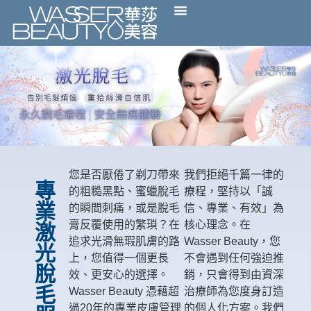
您是否厭倦了剃刀帶來
我們拒絕千篇一律的
專
的粗糙黑點、蜜蠟脫毛
療程，堅持以「誠
業
的瞬間刺痛，或是脫毛
信、專業、有效」為
膏反覆使用的繁瑣？在
核心理念。在
激
追求光滑無瑕肌膚的路
Wasser Beauty，您
光
上，您值得一個更長
不會遇到任何強迫推
脫
效、更安心的選擇。
銷，只會得到由資深
毛
Wasser Beauty 憑藉超
治療師為您度身訂造
過20年的專業皮膚管理
的個人化方案。我們