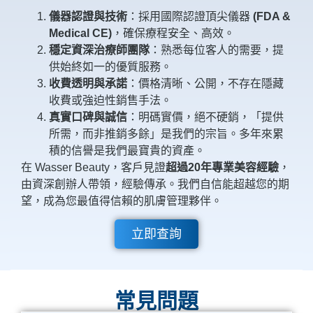
儀器認證與技術
：採用國際認證頂尖儀器
(FDA &
Medical CE)
，確保療程安全、高效。
穩定資深治療師團隊
：熟悉每位客人的需要，提
供始終如一的優質服務。
收費透明與承諾
：價格清晰、公開，不存在隱藏
收費或強迫性銷售手法。
真實口碑與誠信
：明碼實價，絕不硬銷，「提供
所需，而非推銷多餘」是我們的宗旨。多年來累
積的信譽是我們最寶貴的資產。
在 Wasser Beauty，客戶見證
超過20年專業美容經驗
，
由資深創辦人帶領，經驗傳承。我們自信能超越您的期
望，成為您最值得信賴的肌膚管理夥伴。
立即查詢
常見問題