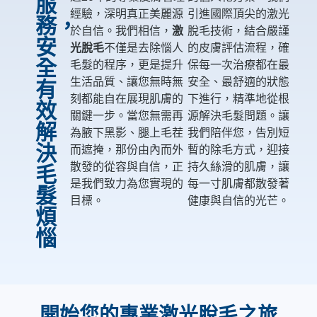
服
經驗，深明真正美麗源
引進國際頂尖的激光
務，
於自信。我們相信，
激
脫毛技術，結合嚴謹
安
光脫毛
不僅是去除惱人
的皮膚評估流程，確
全
毛髮的程序，更是提升
保每一次治療都在最
生活品質、讓您無時無
安全、最舒適的狀態
有
刻都能自在展現肌膚的
下進行，精準地從根
效
關鍵一步。當您無需再
源解決毛髮問題。讓
解
為腋下黑影、腿上毛茬
我們陪伴您，告別短
決
而遮掩，那份由內而外
暫的除毛方式，迎接
散發的從容與自信，正
持久絲滑的肌膚，讓
毛
是我們致力為您實現的
每一寸肌膚都散發著
髮
目標。
健康與自信的光芒。
煩
惱
開始您的專業激光脫毛之旅