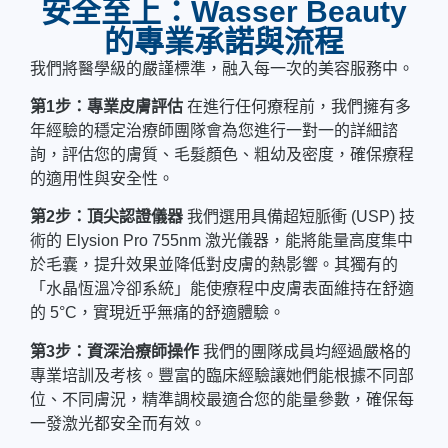
安全至上：Wasser Beauty
的專業承諾與流程
我們將醫學級的嚴謹標準，融入每一次的美容服務中。
第1步：專業皮膚評估
在進行任何療程前，我們擁有多
年經驗的穩定治療師團隊會為您進行一對一的詳細諮
詢，評估您的膚質、毛髮顏色、粗幼及密度，確保療程
的適用性與安全性。
第2步：頂尖認證儀器
我們選用具備超短脈衝 (USP) 技
術的 Elysion Pro 755nm 激光儀器，能將能量高度集中
於毛囊，提升效果並降低對皮膚的熱影響。其獨有的
「水晶恆溫冷卻系統」能使療程中皮膚表面維持在舒適
的 5°C，實現近乎無痛的舒適體驗。
第3步：資深治療師操作
我們的團隊成員均經過嚴格的
專業培訓及考核。豐富的臨床經驗讓她們能根據不同部
位、不同膚況，精準調校最適合您的能量參數，確保每
一發激光都安全而有效。