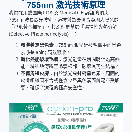
755nm 激光技術原理
我們採用獲國際 FDA 及 Medical CE 認證的頂尖
755nm 波長激光技術，這被譽為最適合亞洲人膚色的
「脫毛黃金標準」。其原理是基於「選擇性光熱分解
(Selective Photothermolysis)」：
精準鎖定黑色素
：755nm 激光能被毛囊中的黑色
素 (Melanin) 高效吸收。
轉化熱能破壞毛囊
：激光能量在瞬間轉化為高熱
能，精準地傳遞至毛囊根部，破壞其再生結構。
不傷周邊皮膚
：由於激光只針對黑色素，周圍的
皮膚組織因不含或僅含少量黑色素而絲毫不受影
響，確保了療程的極高安全性。