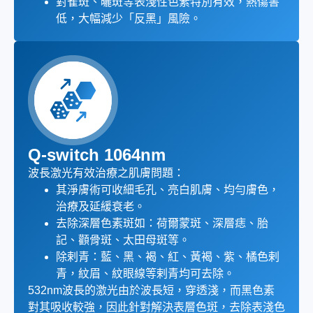
對雀斑、曬斑等表淺性色素特別有效，熱傷害
低，大幅減少「反黑」風險。
Q-switch 1064nm
波長激光有效治療之肌膚問題：
其淨膚術可收細毛孔、亮白肌膚、均勻膚色，
治療及延緩衰老。
去除深層色素斑如：荷爾蒙斑、深層痣、胎
記、顴骨斑、太田母斑等。
除剌青：藍、黑、褐、紅、黃褐、紫、橘色剌
青，紋眉、紋眼線等剌青均可去除。
532nm波長的激光由於波長短，穿透淺，而黑色素
對其吸收較強，因此針對解決表層色斑，去除表淺色