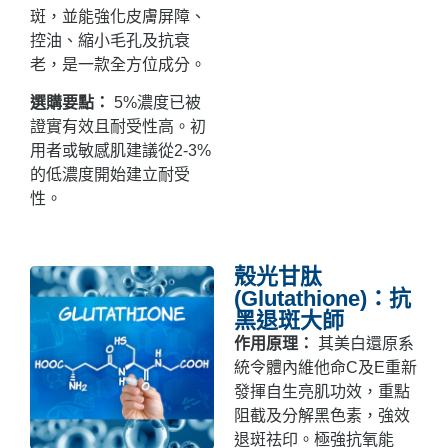
斑，並能強化皮膚屏障、
控油、縮小毛孔及抗衰
老，是一款全方位成分。
選購要點：
5%濃度已被
證實有效且耐受性高。初
用者或敏感肌建議從2-3%
的低濃度開始建立耐受
性。
殼光甘肽
(Glutathione)：抗
黑退斑大師
作用原理：
其美白還原系
統令體內維他命C及E重新
發揮自生亮肌功效，重點
阻截及分解黑色素，強效
退斑祛印。極強抗氧能