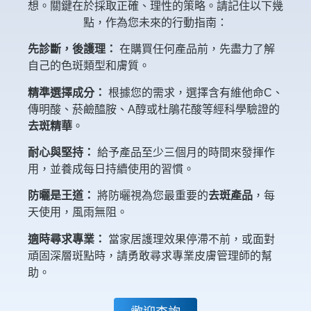
想。關鍵在於採取正確、理性的策略。請記住以下幾
點，作為您未來的行動指南：
先診斷，後護理：
在購買任何產品前，先盡力了解
自己的色斑類型和膚質。
精準選擇成分：
根據您的需求，選擇含有維他命C、
傳明酸、菸鹼醯胺、A醇或杜鵑花酸等經科學驗證的
去斑精華
。
耐心與堅持：
給予產品至少三個月的時間來發揮作
用，並養成每日持續使用的習慣。
防曬是王道：
將防曬視為您最重要的
去斑產品
，每
天使用，風雨無阻。
適時尋求專業：
當家居護理效果停滯不前，或面對
頑固深層斑點時，請勇敢尋求專業皮膚管理師的幫
助。