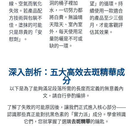
洞的桶子裡加
線、空氣而氧化
望」的循環。持
水，一切努力都
失效。若產品配
續使用一款適合
將白費。無論晴
方技術與包裝不
的產品至少三個
天陰天、室內室
佳，塗抹的可能
月，才能客觀評
外，每天使用足
只是昂貴的「安
估其效果。
量防曬是不可或
慰劑」。
缺的一環。
深入剖析：五大高效去斑精華成
分
以下是為了能夠滿足段落所需的長度而定義的無意義內
文，請自行參酌編排。
了解了失敗的可能原因後，讓我們正式進入核心部分——
認識那些真正能對抗黑色素的「實力派」成分。學會辨識
它們，您就掌握了選購
去斑精華
的鑰匙。