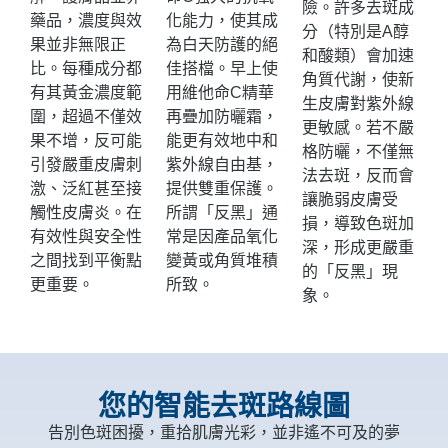
險。許多去斑成
藥品，濃度與效
化能力，使其成
分（特別是A醇
果並非無限正
為白天防護的絕
和酸類）會加速
比。每種成分都
佳搭檔。早上使
角質代謝，使新
有其黃金濃度範
用維他命C精華
生皮膚對紫外線
圍，超過不僅效
再疊加防曬霜，
更敏感。若不嚴
果不增，反可能
能更有效地中和
格防曬，不僅無
引發嚴重皮膚刺
紫外線自由基，
法去斑，反而會
激、泛紅甚至接
提供雙重保護。
讓脆弱皮膚受
觸性皮膚炎。在
所謂「反黑」通
損，導致色斑加
有效性與安全性
常是因產品氧化
深，形成更嚴重
之間找到平衡點
變黃或角質堆積
的「反黑」現
更重要。
所致。
象。
您的智能去斑路線圖
告別色斑困擾，重拾肌膚光彩，並非遙不可及的夢