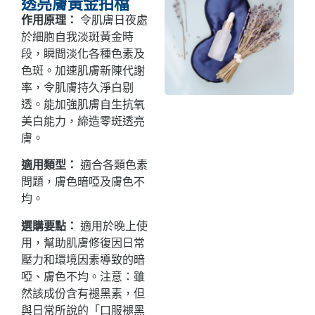
透亮膚黃金拍檔
作用原理：
令肌膚日夜處
於細胞自我淡斑黃金時
段，瞬間淡化各種色素及
色斑。加速肌膚新陳代謝
率，令肌膚持久淨白剔
透。能加強肌膚自生抗氧
美白能力，締造零斑透亮
膚。
適用類型：
適合各類色素
問題，膚色暗啞及膚色不
均。
選購要點：
適用於晚上使
用，幫助肌膚修復因日常
壓力和環境因素導致的暗
啞、膚色不均。
注意：雖
然該成份含有褪黑素，但
與日常所說的「口服褪黑