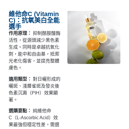
維他命C (Vitamin
C)：抗氧美白全能
選手
作用原理：
抑制酪胺酸酶
活性，從源頭減少黑色素
生成。同時是卓越抗氧化
劑，能中和自由基，抵禦
光老化傷害，並提亮整體
膚色。
適用類型：
對日曬形成的
曬斑、淺層雀斑及發炎後
色素沉澱（PIH）效果顯
著。
選購要點：
純維他命
C（L-Ascorbic Acid）效
果最強但穩定性差，需選