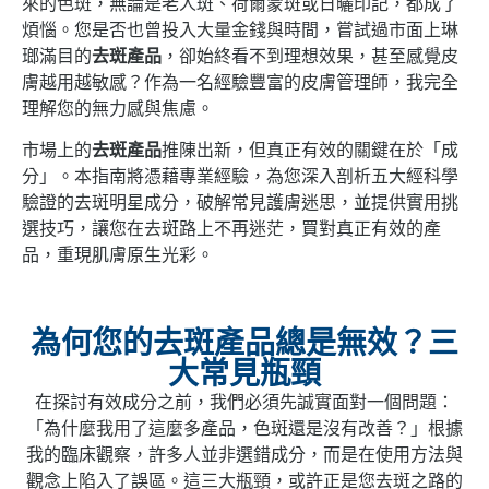
來的色斑，無論是老人斑、荷爾蒙斑或日曬印記，都成了
煩惱。您是否也曾投入大量金錢與時間，嘗試過市面上琳
瑯滿目的
去斑產品
，卻始終看不到理想效果，甚至感覺皮
膚越用越敏感？作為一名經驗豐富的皮膚管理師，我完全
理解您的無力感與焦慮。
市場上的
去斑產品
推陳出新，但真正有效的關鍵在於「成
分」。本指南將憑藉專業經驗，為您深入剖析五大經科學
驗證的去斑明星成分，破解常見護膚迷思，並提供實用挑
選技巧，讓您在去斑路上不再迷茫，買對真正有效的產
品，重現肌膚原生光彩。
為何您的去斑產品總是無效？三
大常見瓶頸
在探討有效成分之前，我們必須先誠實面對一個問題：
「為什麼我用了這麼多產品，色斑還是沒有改善？」根據
我的臨床觀察，許多人並非選錯成分，而是在使用方法與
觀念上陷入了誤區。這三大瓶頸，或許正是您去斑之路的