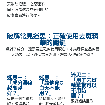
素幫助睡眠」之原理不
同，這是透過成分作用於
皮膚表面進行修復。
破解常見迷思：正確使用去斑精
華的關鍵
選對了成分，還需要正確的使用觀念，才能發揮產品的最
大功效。以下幾個常見迷思，您是否也曾聽信過？
迷思三：
迷思一：
迷思二：
「用了去斑
「成分濃度
「維他命C
精華就可以
越高越
白天不能
不用防
好？」
用？」
曬？」
這是一個普遍誤
恰恰相反。維他
絕對錯誤且危
解。護膚品並非
命C強大的抗氧