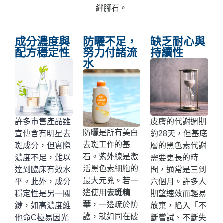
絆腳石。
成分濃度與
防曬不足，
缺乏耐心與
配方穩定性
努力付諸流
持續性
水
許多市售產品雖
皮膚的代謝週期
防曬是所有美白
宣傳含有明星去
約28天，但基底
去斑工作的基
斑成分，但實際
層的黑色素代謝
石。紫外線是激
濃度不足，難以
需要更長的時
活黑色素細胞的
達到臨床有效水
間，通常是三到
最大元兇。若一
平。此外，成分
六個月。許多人
邊使用
去斑精
穩定性是另一關
期望速效而輕易
華
，一邊疏於防
鍵，如高濃度維
放棄，陷入「不
護，就如同在破
他命C極易因光
斷嘗試、不斷失