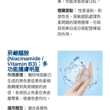
果，也能改善皮膚泛紅。
選購要點：
性質溫和，刺
激性低，是敏感肌處理色
素問題的理想選擇，可與
其他美白成分搭配發揮協
同作用。
菸鹼醯胺
(Niacinamide /
Vitamin B3)：多
功能護膚明星
作用原理：
獨特地阻斷已
生成的黑色素從黑色素細
胞轉運到角質細胞的途
徑，有效防止色素在表皮
層聚集，使膚色更均勻。
適用類型：
適合各類色