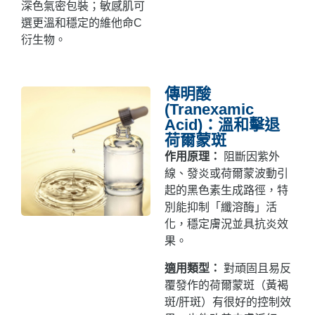
深色氣密包裝；敏感肌可
選更溫和穩定的維他命C
衍生物。
傳明酸
(Tranexamic
Acid)：溫和擊退
荷爾蒙斑
作用原理：
阻斷因紫外
線、發炎或荷爾蒙波動引
起的黑色素生成路徑，特
別能抑制「纖溶酶」活
化，穩定膚況並具抗炎效
果。
適用類型：
對頑固且易反
覆發作的荷爾蒙斑（黃褐
斑/肝斑）有很好的控制效