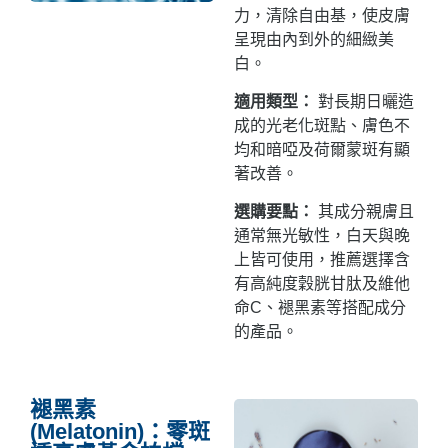
力，清除自由基，使皮膚
呈現由內到外的細緻美
白。
適用類型：
對長期日曬造
成的光老化斑點、膚色不
均和暗啞及荷爾蒙斑有顯
著改善。
選購要點：
其成分親膚且
通常無光敏性，白天與晚
上皆可使用，推薦選擇含
有高純度穀胱甘肽及維他
命C
、褪黑素
等搭配成分
的產品。
褪黑素
(Melatonin)：零斑