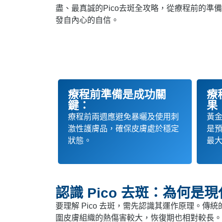
盡、最真誠的Pico去斑全攻略，從療程前的
發自內心的自信。
療程前準備是成功關
療
鍵：
果
療程前兩週應避免暴曬及使用刺
黃金
激性護膚品，確保皮膚處於穩定
是
狀態。
最
認識 Pico 去斑：為何
要理解 Pico 去斑，需先認識其運作原理。傳
圍皮膚組織的熱傷害較大，恢復期也相對較長。