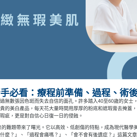
斑新手必看：療程前準備、過程、術
過無數張因色斑而失去自信的面孔。許多踏入40至60歲的女士
貴的美白產品，每天花大量時間用厚厚的粉底和遮瑕膏去掩蓋，
瑕疵，更是對自信心日復一日的侵蝕。
來的難題帶來了曙光。它以高效、低創傷的特點，成為現代醫學
底是什麼？」、「過程會痛嗎？」、「會不會有後遺症？」這篇文