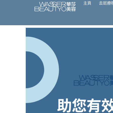
主頁
去斑療