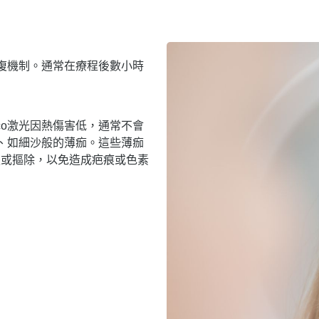
復機制。通常在療程後數小時
co激光因熱傷害低，通常不會
、如細沙般的薄痂。這些薄痂
抓或摳除，以免造成疤痕或色素