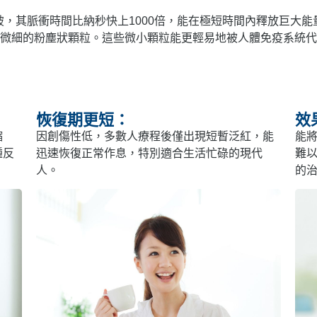
一項技術突破，其脈衝時間比納秒快上1000倍，能在極短時間內釋放
微細的粉塵狀顆粒。這些微小顆粒能更輕易地被人體免疫系統代
恢復期更短：
效
縮
因創傷性低，多數人療程後僅出現短暫泛紅，能
能
腫反
迅速恢復正常作息，特別適合生活忙碌的現代
難
人。
的