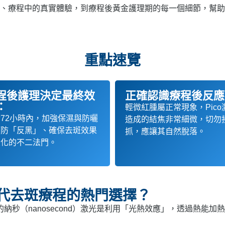
準備、療程中的真實體驗，到療程後黃金護理期的每一個細節，幫
重點速覽
程後護理決定最終效
正確認識療程後反應
：
輕微紅腫屬正常現象，Pico
72小時內，加強保濕與防曬
造成的結焦非常細微，切勿
預防「反黑」、確保去斑效果
抓，應讓其自然脫落。
大化的不二法門。
是現代去斑療程的熱門選擇？
統的納秒（nanosecond）激光是利用「光熱效應」，透過熱